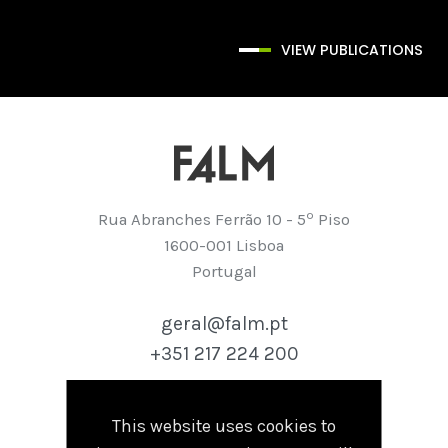
VIEW PUBLICATIONS
º
Rua Abranches Ferrão 10 - 5
Piso
1600-001 Lisboa
Portugal
geral@falm.pt
+351 217 224 200
This website uses cookies to