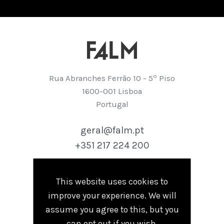
º
Rua Abranches Ferrão 10 - 5
Piso
1600-001 Lisboa
Portugal
geral@falm.pt
+351 217 224 200
This website uses cookies to
Follow
improve your experience. We will
Linkedin
assume you agree to this, but you
can opt out if you wish.