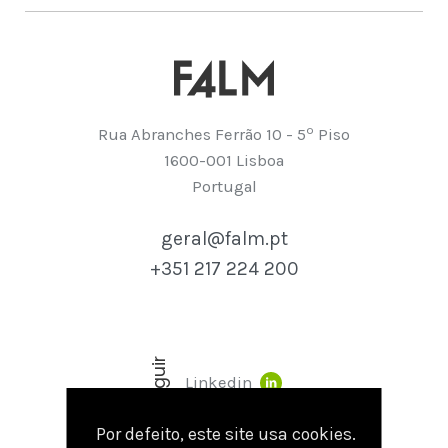
º
Rua Abranches Ferrão 10 - 5
Piso
1600-001 Lisboa
Portugal
geral@falm.pt
+351 217 224 200
seguir
Linkedin
Por defeito, este site usa cookies.