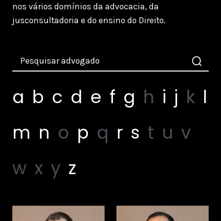
nos vários domínios da advocacia, da
jusconsultadoria e do ensino do Direito.
a
b
c
d
e
f
g
h
i
j
k
l
m
n
o
p
q
r
s
t
u
v
w
x
y
z