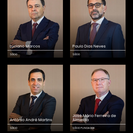
Luciano Marcos
Paulo Dias Neves
SÓCIO
SÓCIO
José Mário Ferreira de
António André Martins
Almeida
SÓCIO
SÓCIO FUNDADOR