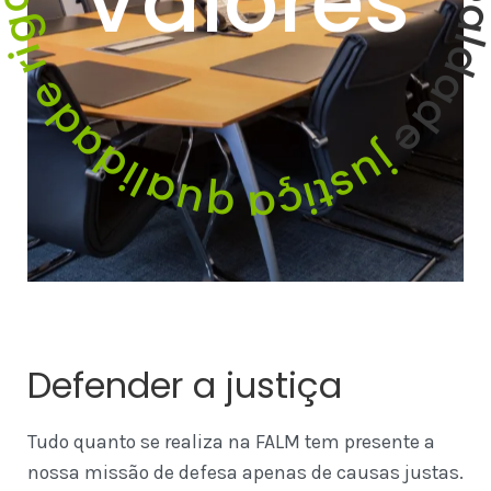
Valores
g
i
r
a
e
d
d
e
a
d
j
u
i
l
s
a
t
i
u
ç
q
a
Defender a justiça
L
dual
Tudo quanto se realiza na FALM tem presente a
Lea
nossa missão de defesa apenas de causas justas.
in