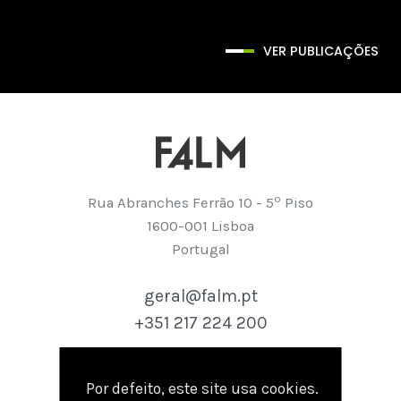
VER PUBLICAÇÕES
º
Rua Abranches Ferrão 10 - 5
Piso
1600-001 Lisboa
Portugal
geral@falm.pt
+351 217 224 200
Por defeito, este site usa cookies.