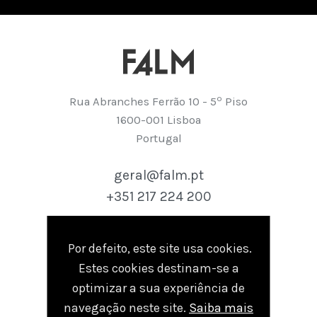
º
Rua Abranches Ferrão 10 - 5
Piso
1600-001 Lisboa
Portugal
geral@falm.pt
+351 217 224 200
Por defeito, este site usa cookies.
seguir
Estes cookies destinam-se a
Linkedin
optimizar a sua experiência de
navegação neste site.
Saiba mais