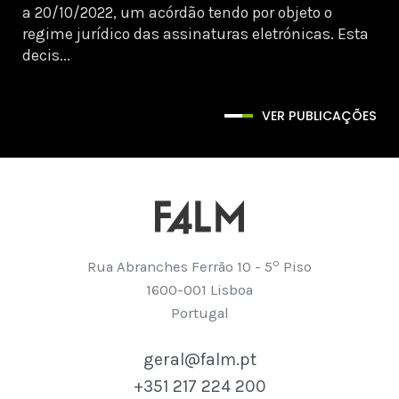
a 20/10/2022, um acórdão tendo por objeto o
regime jurídico das assinaturas eletrónicas. Esta
decis...
VER PUBLICAÇÕES
º
Rua Abranches Ferrão 10 - 5
Piso
1600-001 Lisboa
Portugal
geral@falm.pt
+351 217 224 200