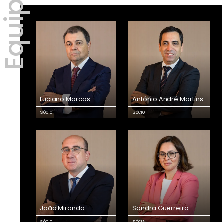
Equipa
Luciano Marcos
António André Martins
SÓCIO
SÓCIO
João Miranda
Sandra Guerreiro
SÓCIO
SÓCIA