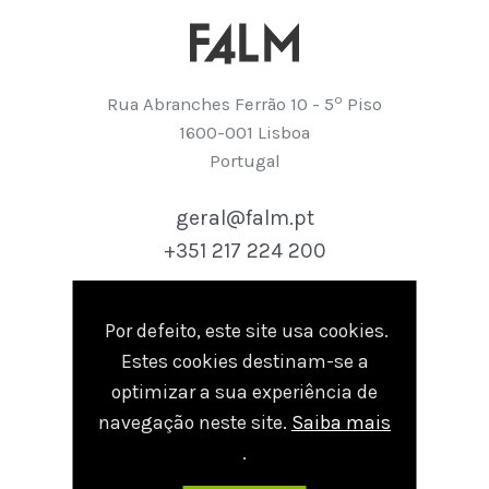
º
Rua Abranches Ferrão 10 - 5
Piso
1600-001 Lisboa
Portugal
geral@falm.pt
+351 217 224 200
Por defeito, este site usa cookies.
seguir
Estes cookies destinam-se a
Linkedin
optimizar a sua experiência de
navegação neste site.
Saiba mais
.