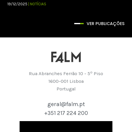
19/12/2025
| NOTÍCIAS
VER PUBLICAÇÕES
º
Rua Abranches Ferrão 10 - 5
Piso
1600-001 Lisboa
Portugal
geral@falm.pt
+351 217 224 200