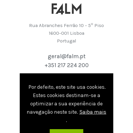
º
Rua Abranches Ferrão 10 - 5
Piso
1600-001 Lisboa
Portugal
geral@falm.pt
+351 217 224 200
Por defeito, este site usa cookies.
seguir
Estes cookies destinam-se a
Linkedin
optimizar a sua experiência de
navegação neste site.
Saiba mais
.