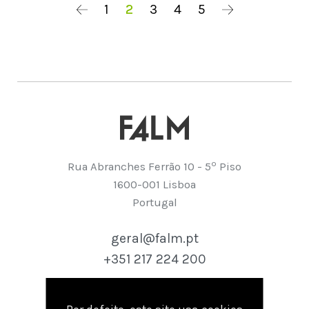
1
2
3
4
5
º
Rua Abranches Ferrão 10 - 5
Piso
1600-001 Lisboa
Portugal
geral@falm.pt
+351 217 224 200